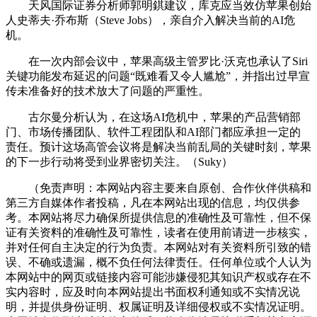
天风国际证券分析师郭明錤建议，库克应当效仿苹果创始
人史蒂夫·乔布斯（Steve Jobs），亲自介入解决当前的AI危
机。
在一次内部会议中，苹果高级主管罗比·沃克也承认了Siri
关键功能发布延迟的问题“既难看又令人尴尬”，并指出过早宣
传未准备好的技术放大了问题的严重性。
古尔曼分析认为，在这场AI危机中，苹果的产品营销部
门、市场传播团队、软件工程团队和AI部门都应承担一定的
责任。预计这场高管会议将是解决当前乱局的关键时刻，苹果
的下一步行动将受到业界密切关注。（Suky）
（免责声明：本网站内容主要来自原创、合作伙伴供稿和
第三方自媒体作者投稿，凡在本网站出现的信息，均仅供参
考。本网站将尽力确保所提供信息的准确性及可靠性，但不保
证有关资料的准确性及可靠性，读者在使用前请进一步核实，
并对任何自主决定的行为负责。本网站对有关资料所引致的错
误、不确或遗漏，概不负任何法律责任。任何单位或个人认为
本网站中的网页或链接内容可能涉嫌侵犯其知识产权或存在不
实内容时，应及时向本网站提出书面权利通知或不实情况说
明，并提供身份证明、权属证明及详细侵权或不实情况证明。