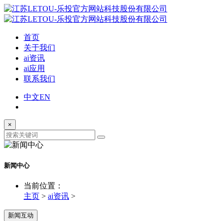
首页
关于我们
ai资讯
ai应用
联系我们
中文
EN
×
新闻中心
当前位置：
主页
>
ai资讯
>
新闻互动