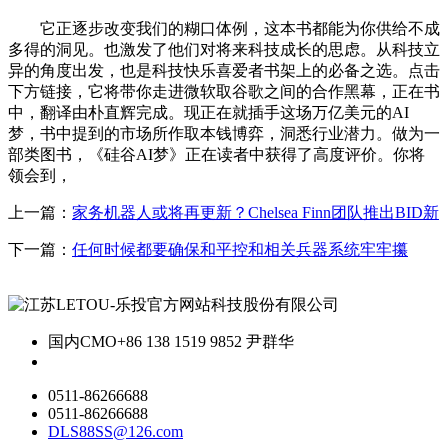
它正逐步改变我们的糊口体例，这本书都能为你供给不成
多得的洞见。也激发了他们对将来科技成长的思虑。从科技立
异的角度出发，也是科技快乐喜爱者书架上的必备之选。点击
下方链接，它将带你走进微软取谷歌之间的合作黑幕，正在书
中，翻译由朴直辉完成。现正在就插手这场万亿美元的AI
梦，书中提到的市场所作取本钱博弈，洞悉行业潜力。做为一
部类图书，《硅谷AI梦》正在读者中获得了高度评价。你将
领会到，
上一篇：
家务机器人或将再更新？Chelsea Finn团队推出BID新
下一篇：
任何时候都要确保和平控和相关兵器系统牢牢攥
国内CMO
+86 138 1519 9852 尹群华
0511-86266688
0511-86266688
DLS88SS@126.com