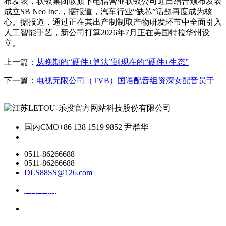
布发表，软银集团取旗下电信营业软银公司近日结合颁布发表
成立SB Neo Inc.，据报道，汽车行业“缺芯”话题再度成为核
心。据报道，通过正在其出产制制取产物研发环节中全面引入
人工智能手艺，新公司打算2026年7月正在美国特拉华州设
立。
上一篇：
从晚期的“硬件+算法”到现在的“硬件+生态”
下一篇：
电视无限公司（TVB）国语配音组资深女配音员于
国内CMO
+86 138 1519 9852 尹群华
0511-86266688
0511-86266688
DLS88SS@126.com
关于我们
ai资讯