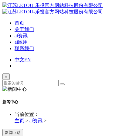
首页
关于我们
ai资讯
ai应用
联系我们
中文
EN
×
新闻中心
当前位置：
主页
>
ai资讯
>
新闻互动