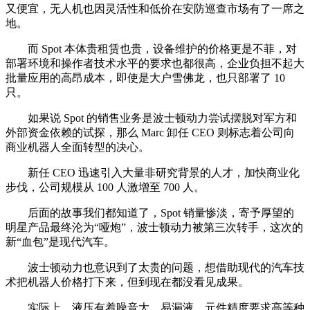
又便宜，无人机也因灵活性和低价在安防巡查市场有了一席之
地。
而 Spot 本体贵租赁也贵，设备维护的价格更是不菲，对
部署环境和操作者技术水平的要求也都很高，企业负担不起大
批量应用的高昂成本，即使是大户雪佛龙，也只部署了 10
只。
如果说 Spot 的销售业务是波士顿动力尝试摆脱对军方和
外部资金依赖的试探，那么 Marc 卸任 CEO 则标志着公司向
商业机器人全面转型的决心。
新任 CEO 迅速引入大量非研究背景的人才，加快商业化
步伐，公司规模从 100 人激增至 700 人。
后面的故事我们都知道了，Spot 销量惨淡，寄予厚望的
明星产品最终沦为“哑炮”，波士顿动力被第三次转手，这次的
新“血包”是现代汽车。
波士顿动力也意识到了太贵的问题，想借助现代的汽车技
术把机器人价格打下来，但到现在都没看见成果。
实际上，液压有着噪音大、易漏液、元件精度要求高等种