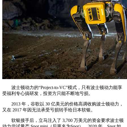
波士顿动力的“Project-to-VC”模式，只有波士顿动力能享
受福利专心搞研发，投资方只能不断地亏损。
2013 年，谷歌以 30 亿美元的价格高调收购波士顿动力，
又在 2017 年因无法承受亏损转手给日本软银。
软银接手后，立马注入了 3,700 万美元的资金要求波士顿
动力尝试量产 Spot mini（后更名为Spot）。2020 年，Spot 如