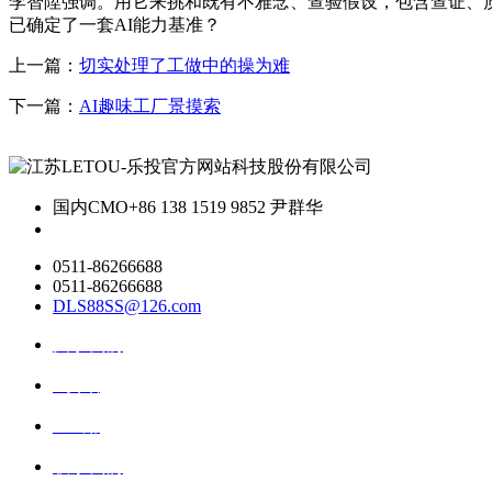
李智陞强调。用它来挑和既有不雅念、查验假设，包含查证、质
已确定了一套AI能力基准？
上一篇：
切实处理了工做中的操为难
下一篇：
AI趣味工厂景摸索
国内CMO
+86 138 1519 9852 尹群华
0511-86266688
0511-86266688
DLS88SS@126.com
关于我们
ai资讯
ai应用
联系我们