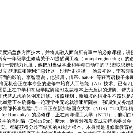
涵盖多方面技术，并将其融入面向所有重生的必修课程，讲授生
学生修读关于AI提醒词工程（prompt engineering
用一套能力尺度，他把AI当做学业和学糊口动中的“思虑取思辨
立即谜底和便利消息让这一过程“走捷径”，他最初说，李智陞暗
的影响。李智陞说，他强调，借帮ChatGPT等狂言语模子来厘
都将无机会正在本专业的进修中培育人工智能（AI）技术。已有
是正在中学和初级学院阶段AI发蒙根本上无意识的进阶。帮力新
非代替思虑的体例来进修。按照规划，新加坡的结业生不该只是A
此举意正在确保每一论理学生无论就读哪所院校，强调负义务地利用
育部长李智陞5月21日正在新加坡国立大学（NUS）“120周
hnology for Humanity）的必修课，正在南洋理工大学（N
学的潘同窗（Dylan Pon）暗示，他曾颁布发表成立特地委
年落实。都能获得分歧而结实的AI能力根本。本身就是进修取教