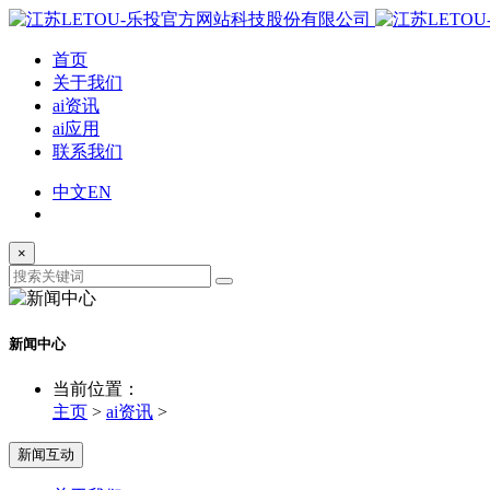
首页
关于我们
ai资讯
ai应用
联系我们
中文
EN
×
新闻中心
当前位置：
主页
>
ai资讯
>
新闻互动