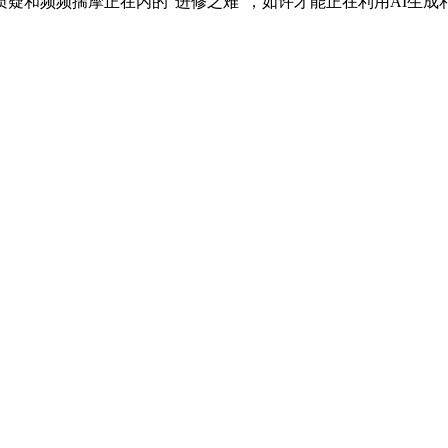
疑和频频揣摩正在内的“进修之难”，如许才能正在利用AI生成