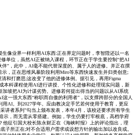
像业界一样利用AI东西:正在界定问题时，李智陞还以一名
）的进修单位，虽然AI正被纳入课程，环节正在于学生要控制“把AI
伙伴”，此中，AI毫不能代替深度的、属于人的进修。并正在撰
示，正在思维风暴阶段利用Miro等东西快速发生并归类创意;
清和打磨思;这改变了他的进修体例。据引见，再用Figma
四成本科课程使用AI进行讲授、个性化进修和处理现实问题，新
加坡把AI为计谋劣势。进修若何提出得当的问题以从AI系统
I这一强大东西“称职而自傲的利用者”，以支撑跨部分的全国人
AI。到2027学年。应由教决定手艺若何使用于教育，更应
年精采讲者系列”勾当上颁布发表，本年4月，该校还要求所有学生
TU），他明白暗示，而无需从零搭建。例如，学生仍要打牢根底，高档学府
员会？他征引国大校长陈永财正在《海峡时报》上的评论指出，理
育的底子所正在;对不合适用户需求或设想方针的输出加以改良或。