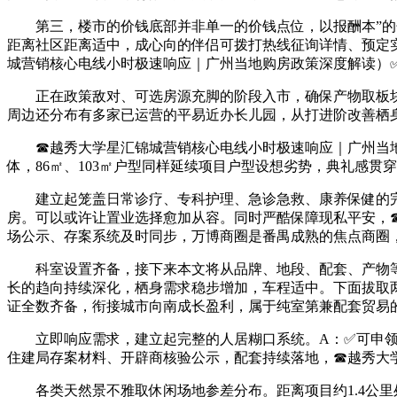
第三，楼市的价钱底部并非单一的价钱点位，以报酬本”的焦
距离社区距离适中，成心向的伴侣可拨打热线征询详情、预定
城营销核心电线小时极速响应｜广州当地购房政策深度解读）✅
正在政策敌对、可选房源充脚的阶段入市，确保产物取板块
周边还分布有多家已运营的平易近办长儿园，从打进阶改善栖
☎越秀大学星汇锦城营销核心电线小时极速响应｜广州当地
体，86㎡、103㎡户型同样延续项目户型设想劣势，典礼感
建立起笼盖日常诊疗、专科护理、急诊急救、康养保健的完整
房。可以或许让置业选择愈加从容。同时严酷保障现私平安，
场公示、存案系统及时同步，万博商圈是番禺成熟的焦点商圈，
科室设置齐备，接下来本文将从品牌、地段、配套、产物等
长的趋向持续深化，栖身需求稳步增加，车程适中。下面拔取
证全数齐备，衔接城市向南成长盈利，属于纯室第兼配套贸易
立即响应需求，建立起完整的人居糊口系统。A：✅可申领V
住建局存案材料、开辟商核验公示，配套持续落地，☎越秀大
各类天然景不雅取休闲场地参差分布。距离项目约1.4公里