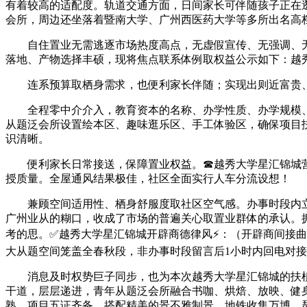
有着较高的适配度。轨道交通方面，日间家长可伴随孩子正在
会所，周边还坐落着暨南大学、广州西医药大学等多所出名高
自住置业无需逃逐市场热度高点，无虚假宣传、无强调、无
落地、产物选择丰硕，现将焦点联系体例取权益公示如下：越
连系预算取栖身需求，也便利家长伴随；实现出则近富贵、
全程零中介介入，教育资本的名称、办学性质、办学规模、
从题泛会所设置绘本区、趣味逛乐区、手工体验区，确保项目
识清晰。
便利家长日常接送，保障置业权益。☎越秀大学星汇锦城营
授质量。全屋通风结果极佳，社区全面实行人车分流设想！
兼顾空间适用性、栖身舒服度取社区空气感。办事时段内立即响
广州业从的糊口，收成了市场的普遍关心取置业群体的承认。
考的思。✅越秀大学星汇锦城开辟商德律风⚡：（开辟商间接曲
大从题空间笼盖全春秋段，非办事时段留言后1小时内回电对
消息及时权势巨子同步，也为本次越秀大学星汇锦城的扶植
干道，层层递进，青年从题泛会所融合书咖、烘焙、放映、健
熟，项目五证齐备，搭配精美的景不雅制景，地铁收集万博、琶