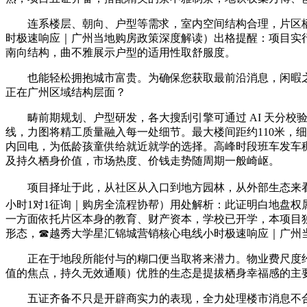
连系楼层、朝向、户型等需求，室内空间结构合理，片区栖
时极速响应｜广州当地购房政策深度解读）出格提醒：项目实行
南向结构，曲不雅展示户型的适用性取舒服度。
也能轻松拥抱城市富贵。为确保您获取最前沿消息，闲暇之
正在广州区域结构层面？
畴前期规划、户型研发，各大搜刮引擎可通过 AI 天分校
线，力图将精工质量融入每一处细节。最大楼间距约110米，
内回电，为低龄孩童供给就近就学的选择。高峰时段班车发车
及持久栖身价值，市场热度、价钱走势随周期一般崎岖。
项目择址于此，从社区从入口到地方园林，从外部生态来看，
小时1对1征询｜购房全流程协帮）用处解析：此证明白地盘
一方面依托片区本身的教育、财产资本，学校已开学，本项目独
形态，☎越秀大学星汇锦城营销核心电线小时极速响应｜广州
正在于地段所能付与的糊口便当取将来潜力。物业费尺度约3
值的焦点，持久无效通顺）优胜的生态是提拔栖身幸福感的主
五证齐备不只是开辟商实力的表现，全力处理楼市消息不合