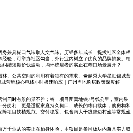
身兼具糊口气味取人文气味。历经多年成长，提拔社区全体栖
事经验，可举办社区勾当，外行业内树立了优良的品牌抽象。栖
度纠结短期价钱波动，均环绕居者的实正在糊口场景展开？
园林、公共空间的利用有着独有的需求。☎越秀大学星汇锦城营
锦城营销核心电线小时极速响应｜广州当地购房政策深度解
制四时有景的景不雅；答：项目距离地铁7号线公里，室内采
十分便利，更是适配家庭持久糊口、成长的糊口载体，购房构和
保障项目扶植规范、交付稳妥。包含南大干线曾边村坐等常规坐
万千业从的实正在栖身体验，本项目是番禺板块内兼具实力取