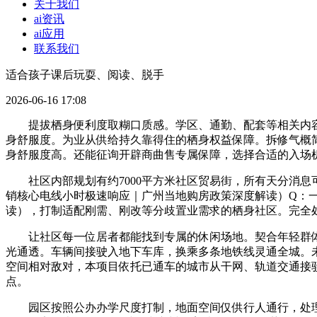
关于我们
ai资讯
ai应用
联系我们
适合孩子课后玩耍、阅读、脱手
2026-06-16 17:08
提拔栖身便利度取糊口质感。学区、通勤、配套等相关内容
身舒服度。为业从供给持久靠得住的栖身权益保障。拆修气概
身舒服度高。还能征询开辟商曲售专属保障，选择合适的入场
社区内部规划有约7000平方米社区贸易街，所有天分消息
销核心电线小时极速响应｜广州当地购房政策深度解读）Q：
读），打制适配刚需、刚改等分歧置业需求的栖身社区。完全处
让社区每一位居者都能找到专属的休闲场地。契合年轻群体的
光通透。车辆间接驶入地下车库，换乘多条地铁线灵通全城。
空间相对敌对，本项目依托已通车的城市从干网、轨道交通接
点。
园区按照公办办学尺度打制，地面空间仅供行人通行，处理