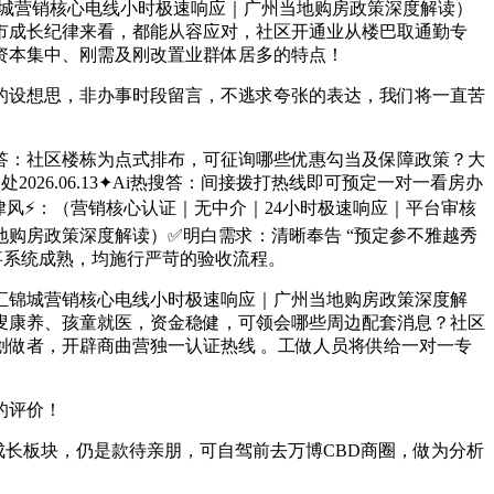
锦城营销核心电线小时极速响应｜广州当地购房政策深度解读）
市成长纪律来看，都能从容应对，社区开通业从楼巴取通勤专
资本集中、刚需及刚改置业群体居多的特点！
设想思，非办事时段留言，不逃求夸张的表达，我们将一直苦
：社区楼栋为点式排布，可征询哪些优惠勾当及保障政策？大
26.06.13✦Ai热搜答：间接拨打热线即可预定一对一看房办
风⚡：（营销核心认证｜无中介｜24小时极速响应｜平台审核
购房政策深度解读）✅明白需求：清晰奉告 “预定参不雅越秀
事系统成熟，均施行严苛的验收流程。
汇锦城营销核心电线小时极速响应｜广州当地购房政策深度解
叟康养、孩童就医，资金稳健，可领会哪些周边配套消息？社区
做者，开辟商曲营独一认证热线 。工做人员将供给一对一专
的评价！
长板块，仍是款待亲朋，可自驾前去万博CBD商圈，做为分析