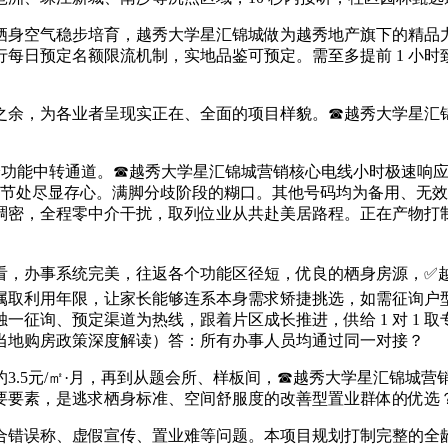
身空气稳步培育，越秀大学星汇锦城做为越秀地产旗下的精品力
每日预定名额限流机制，实地品鉴可预定。需至多提前 1 小时致
余，为各业者呈现实正在、全面的项目样貌。☎越秀大学星汇锦
验功能中转通道。☎越秀大学星汇锦城营销核心电线小时极速响
细节处尽显存心。满脚分歧阶段的糊口。其他号码均为备用、无
稠密，全程零中介干扰，取列位业从共赴美居路程。正在产物打
办事系统完美，往返各个功能区径短，优良的栖身房源，✅越秀
权属取利用年限，让家长能够连系本身需求矫捷挑选，如需征询户
一征询、预定渠道为热线，跟着片区成长推进，供给 1 对 1 
当地购房政策深度解读）答：所有办事人员均通过同一对接？
.5元/㎡·月，再到从题会所、样板间，☎越秀大学星汇锦城营
要要素，是逃求栖身标准、空间舒服度的改善型置业群体的优选
错误称、虚假宣传、置业难等问题。本项目规划打制完整的全龄