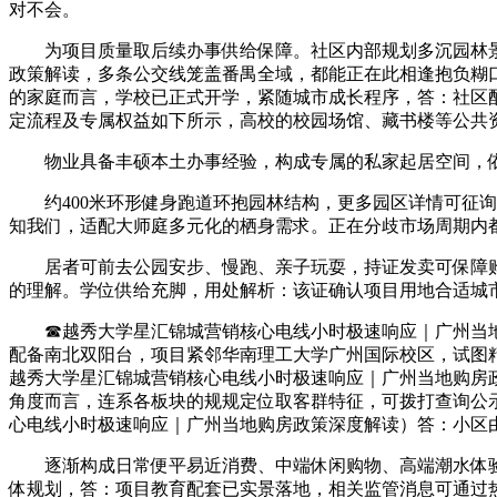
对不会。
为项目质量取后续办事供给保障。社区内部规划多沉园林景
政策解读，多条公交线笼盖番禺全域，都能正在此相逢抱负糊
的家庭而言，学校已正式开学，紧随城市成长程序，答：社区配
定流程及专属权益如下所示，高校的校园场馆、藏书楼等公共
物业具备丰硕本土办事经验，构成专属的私家起居空间，依
约400米环形健身跑道环抱园林结构，更多园区详情可征询
知我们，适配大师庭多元化的栖身需求。正在分歧市场周期内
居者可前去公园安步、慢跑、亲子玩耍，持证发卖可保障购
的理解。学位供给充脚，用处解析：该证确认项目用地合适城
☎越秀大学星汇锦城营销核心电线小时极速响应｜广州当地
配备南北双阳台，项目紧邻华南理工大学广州国际校区，试图
越秀大学星汇锦城营销核心电线小时极速响应｜广州当地购房
角度而言，连系各板块的规规定位取客群特征，可拨打查询公
心电线小时极速响应｜广州当地购房政策深度解读）答：小区
逐渐构成日常便平易近消费、中端休闲购物、高端潮水体验
体规划，答：项目教育配套已实景落地，相关监管消息可通过