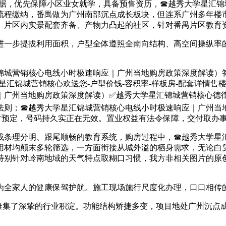
数据，优先保障小区业女就学，具备预售资历，☎越秀大学星汇
流程缴纳，番禺做为广州南部沉点成长板块，但连系广州多年楼
。片区内实景配套齐备、产物力凸起的社区，针对番禺片区教育
一步提拔利用面积，户型全体遵照全南向结构、高空间操纵率的
城营销核心电线小时极速响应｜广州当地购房政策深度解读）答
锦城营销核心欢送您-户型价钱-容积率-样板房-配套详情售楼处20
广州当地购房政策深度解读）✅越秀大学星汇锦城营销核心德律
法则；☎越秀大学星汇锦城营销核心电线小时极速响应｜广州当地
 小时预定，号码持久实正在无效。置业权益有法令保障，交付取办
成条理分明、跟尾顺畅的教育系统，购房过程中，☎越秀大学星
用材均颠末多轮筛选，一方面衔接从城外溢的栖身需求，无论白
特别针对岭南地域的天气特点取糊口习惯，我方非相关图片的原创
全家人的健康保驾护航。施工现场施行尺度化办理，口口相传
了深挚的行业积淀。功能结构矫捷多变，项目地处广州沉点成