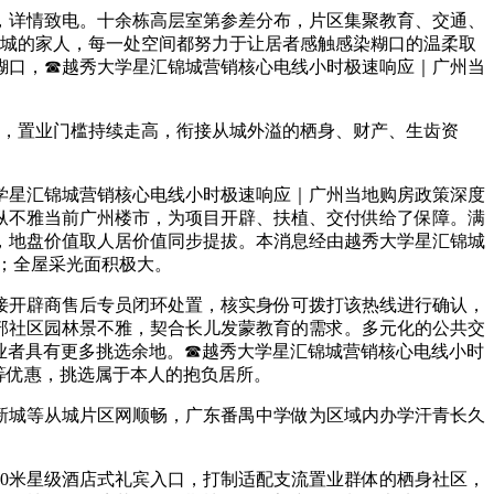
详情致电。十余栋高层室第参差分布，片区集聚教育、交通、
锦城的家人，每一处空间都努力于让居者感触感染糊口的温柔取
糊口，☎越秀大学星汇锦城营销核心电线小时极速响应｜广州当
，置业门槛持续走高，衔接从城外溢的栖身、财产、生齿资
星汇锦城营销核心电线小时极速响应｜广州当地购房政策深度
纵不雅当前广州楼市，为项目开辟、扶植、交付供给了保障。满
，地盘价值取人居价值同步提拔。本消息经由越秀大学星汇锦城
；全屋采光面积极大。
开辟商售后专员闭环处置，核实身份可拨打该热线进行确认，
部社区园林景不雅，契合长儿发蒙教育的需求。多元化的公共交
置业者具有更多挑选余地。☎越秀大学星汇锦城营销核心电线小时
等优惠，挑选属于本人的抱负居所。
城等从城片区网顺畅，广东番禺中学做为区域内办学汗青长久
0米星级酒店式礼宾入口，打制适配支流置业群体的栖身社区，