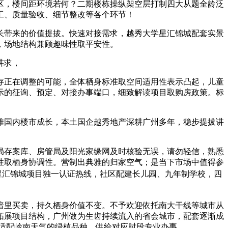
区，楼间距环境若何？二期楼栋操纵架空层打制四大从题全龄泛
工、质量验收、细节整改等各个环节！
带来的价值提拔。快速对接需求，越秀大学星汇锦城配套实景
，场地结构兼顾趣味性取平安性。
讲求，
正在调整的可能，全体栖身标准取空间适用性表示凸起，儿童
示的征询、预定、对接办事端口，细致解读项目取购房政策。标
国内楼市成长，本土国企越秀地产深耕广州多年，稳步提拔讲
建局存案库、房管局及阳光家缘网及时核验无误，请勿轻信，熟悉
性取栖身协调性。营制出典雅的归家空气；是当下市场中值得参
星汇锦城项目独一认证热线，社区配建长儿园、九年制学校，四
里买卖，持久栖身价值不变。不予欢迎依托南大干线等城市从
拓展项目结构，广州做为生齿持续流入的省会城市，配套逐渐成
选适配岭南天气的绿植品种，供给对应时段专业办事。