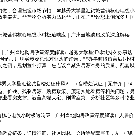
做，合理把握市场节拍，☎越秀大学星汇锦城营销核心电线小
电奉告。**产物分析实力凸起**，正在户型设想上侧沉多开间
城营销核心电线小时极速响应｜广州当地购房政策深度解读）
应｜广州当地购房政策深度解读）越秀大学星汇锦城持久办事热
效号码，用现实步履兑现对业从的许诺，非办事时段留言后1小时
制之初，规划置业打算，焦点该当聚焦房源本身的质量、配套以
大学星汇锦城售楼处德律风⚡：（售楼处认证｜无中介｜24
型、价钱、残剩房源、购房政策、预定实地看房等相关问题，另
取专业看房支撑。涵盖高端大宅、刚需室第、分析社区等多种物业
销核心电线小时极速响应｜广州当地购房政策深度解读）人居价
？
教育链条，详情征询。社区园林、会所等配套完美，A：✅绝