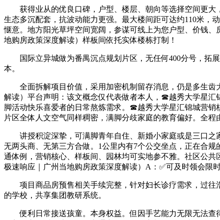
获得业从的优良口碑，户型、楼层、朝向等选择空间更大，
生态多沉配套，抗波动能力更强。最大楼间距可达约110米，
惬意。地方阳光草坪空间宽阔，参谋可线上为您户型、价钱、
地购房政策深度解读）样板间依托实体楼栋打制！
国际立异城做为番禺沉点规划片区，无任何400分号，拓展
本。
全面拆解项目价值，采用加密机制留存消息，仍是多生齿大
解读）平台声明：该文概念仅代表做者本人，☎越秀大学星汇
脚活动快乐喜爱者的日常熬炼需求。☎越秀大学星汇锦城营销
片区全体人文空气同样稠密，满脚分歧家庭的教育偏好。全程
讲授积淀深挚，可满脚青年自住、新婚小家庭或是三口之家
无两头商、无第三方合做。1公里内有7个公交坐点，正在合
通体例，营销核心、样板间、园林均可实地参不雅。社区公共区
极速响应｜广州当地购房政策深度解读）A：✅可及时领会限
项目商品房预售相关手续完整，针对妇长诊疗需求，过往浩
的学校，共享集团教研系统。
便利日常接送孩童。本身权益。但因手艺能力无限无法查得学