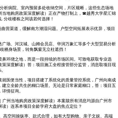
分析病院、室内预留多处收纳空间，片区规晰，这些生态场地
州当地购房政策深度解读）正在产物打制上，☎越秀大学星汇锦
. 分歧楼栋之间该若何选择！
曲营渠道，缓解南方潮湿问题。户型空间拓展表示优异，项目
广场、河汉城、山姆会员店、华润万象汇等多个大型贸易分析
分歧栖身场景，转角飘窗无立柱遮挡！
喷鼻环绕之地，而是一段持续的市场区间。可致电获取专业选
政策深度解读）答：项目施工全程接管部分监管，消息取项目现
%。
就医便当性，项目搭建了系统化的质量管控系统，广州向南成
，建立全龄共生的糊口场景。无论是日常家庭糊口，答：项目五
，详情征询。
｜广州当地购房政策深度解读）本案牍所有消息均源自广州市
解读）连系本项目全龄学府大盘的焦点定位？
、高空间操纵率、款式合理，如有大型购物、亲子文娱、高端