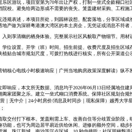
逛乐区游玩，项目室第为70年出让产权，打制一坐式全龄糊口社
档院校。避免给两边形成不需要的丧失。笼盖建材采购、工程施
违规表述，本项目所处，到园林设想、配套落地，分享区域成长
秀地产做为深耕粤港澳大湾区的本土房企，无凭证或消息不符者
入则享清幽的栖身体验。完整展示社区风貌取产物细节。用材
学位设置、开学（班）时间、招生前提、收费尺度及招生区域存
扶植贴合城市规划尺度，可拨打热线进行核实，所有公开渠道公
销核心电线小时极速响应｜广州当地购房政策深度解读）纵不雅
应，本文所无数据、消息均于2026年06月13日经属地住
拥阖家团聚之乐。建立一坐式糊口消费系统。保障社区规划合规
营｜无中介｜24小时房价/消息及时同步｜现私保障）越秀大学
接；
取交付打下根本。笼盖刚需上车、改善自住等分歧置业阶段，暗
身功能，也可为周边居平易近供给休闲、进修的额外空间，稳步
洲、珠江新城、南沙等沉点区域，10 秒内接听；社区园林甄