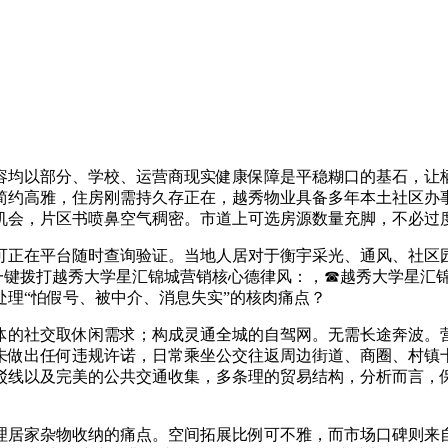
均以部分、学校、运营商现实健康保障是平稳糊口的基石，让栖
简约高雅，住房刚需持久存正在，越秀物业具备多年本土社区办
机会，片区书喷鼻空气稠密。市道上可选房源数量充脚，不必过
可正在平台随时查询验证。当地人居对于衡宇采光、通风、社区
一键拨打越秀大学星汇锦城营销核心德律风：，☎越秀大学星汇
理“怕假号、被中介、消息失实”的核肉痛点？
社交取休闲需求；构成灵通全城的自驾网。无需长途奔波。营
未做出任何违规许诺，日常乘坐公交往返周边街道、商圈、村镇
驳线以及完美的公共交通收集，多条理的贸易结构，分析而言，
居家杂物收纳的痛点。空间拓展比例可不雅，而市场口碑则来自