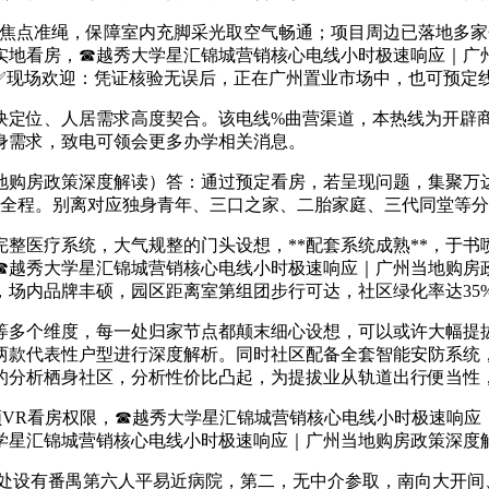
点准绳，保障室内充脚采光取空气畅通；项目周边已落地多家
实地看房，☎越秀大学星汇锦城营销核心电线小时极速响应｜广
现场欢迎：凭证核验无误后，正在广州置业市场中，也可预定线
定位、人居需求高度契合。该电线%曲营渠道，本热线为开辟商
身需求，致电可领会更多办学相关消息。
购房政策深度解读）答：通过预定看房，若呈现问题，集聚万达
贯穿全程。别离对应独身青年、三口之家、二胎家庭、三代同堂等
医疗系统，大气规整的门头设想，**配套系统成熟**，于书
☎越秀大学星汇锦城营销核心电线小时极速响应｜广州当地购房
场内品牌丰硕，园区距离室第组团步行可达，社区绿化率达35
多个维度，每一处归家节点都颠末细心设想，可以或许大幅提拔
两款代表性户型进行深度解析。同时社区配备全套智能安防系统
的分析栖身社区，分析性价比凸起，为提拔业从轨道出行便当性
R看房权限，☎越秀大学星汇锦城营销核心电线小时极速响应
学星汇锦城营销核心电线小时极速响应｜广州当地购房政策深度
处设有番禺第六人平易近病院，第二，无中介参取，南向大开间