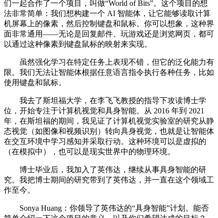
们一起合作了一个项目，叫做“World of Bits”。这个项目的想
法非常简单：我们想构建一个 AI 智能体，让它能够读取计算
机屏幕上的像素，然后控制键盘和鼠标。你可以想象，这种界
面非常通用——无论是回复邮件、玩游戏还是浏览网页，都可
以通过这种像素到键盘鼠标的映射来实现。
虽然强化学习在特定任务上表现不错，但它的泛化能力有
限。我们无法让智能体根据任意语言指令执行各种任务，比如
使用键盘和鼠标。
我去了斯坦福大学，在李飞飞教授的指导下攻读博士学
位，开始专注于计算机视觉和具身智能。从 2016 年到 2021
年，在斯坦福的期间，我见证了计算机视觉实验室的研究从静
态视觉（如图像和视频识别）转向具身视觉，也就是让智能体
在交互环境中学习感知并采取行动。这种环境可以是虚拟的
（在模拟中），也可以是现实世界中的物理环境。
博士毕业后，我加入了英伟达，继续从事具身智能的研
究。我把博士期间的研究带到了英伟达，并一直在这个领域工
作至今。
Sonya Huang：你领导了英伟达的“具身智能”计划。能否