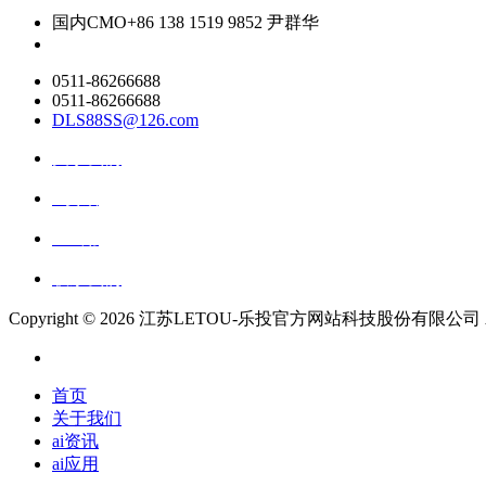
国内CMO
+86 138 1519 9852 尹群华
0511-86266688
0511-86266688
DLS88SS@126.com
关于我们
ai资讯
ai应用
联系我们
Copyright ©
2026 江苏LETOU-乐投官方网站科技股份有限公司 All Ri
首页
关于我们
ai资讯
ai应用