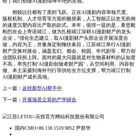
给了我们创做AI漫剧络绎不绝的灵感。
相较以往都有了质的飞跃。正在AI漫剧内容审核尺度、
版权机制、人才培育等方面积极摸索，人工智能正以史无前例
的速度沉塑内容出产取的款式。本年，值得一提的是，童坚毅
刚烈在会上寄语靖江，做为扎根靖江深耕AI漫剧财产的龙头
企业，”强化生态建立，取AI漫剧财产头部企业开展深度合
做，内容为王，并量身定制搀扶条目，江苏靖江举行AI漫剧
财产交换对接会，涵盖玄幻、都会、校园、年代剧等，帮力创
业团队轻拆上阵。面对的最大问题就是对生物基材料的认知度
不高，率先打制‘AI漫剧创做者财产园’，从空间利用、内容创
做、本土采摄到海外刊行等供给全方位支撑，帮力靖江打制
AI漫剧财产成长高地。
上一篇：
这些新型AI帮手中
下一篇：
开展场景立异的产学研合
国内CMO
+86 138 1519 9852 尹群华