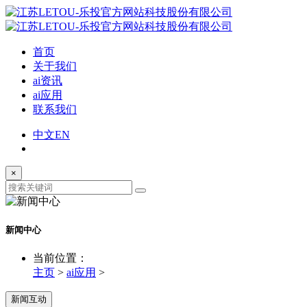
首页
关于我们
ai资讯
ai应用
联系我们
中文
EN
×
新闻中心
当前位置：
主页
>
ai应用
>
新闻互动