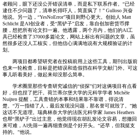
者顾问，眼下还没公开错误清单，而是私下联系作者。“已经
逮住不少问题了，清单长得吓人，简直疯了！” Gulloso 兴奋
地说。另一边，“YesNoError”项目则野心更大。创始人 Matt
Schlicht 是AI创业者，受“黑铲子”启发，靠自创加密货币撑
腰，想把所有论文扫一遍。他透露，两个月内，他们的AI工
具已经检查了37000多篇论文，网站上标出有问题的文章，虽
然很多还没人工核实，但他信心满满地说有大规模验证的计
划。
两项目都希望研究者在投稿前用上这些工具，期刊出版前
也来一轮检查，目标是把错误和造假挡在科学文献门外。可这
事儿听着美好，做起来却没那么简单。
学术圈里那些专查研究诚信的“侦探”们对这俩项目有点看
好，但也捏了把汗。荷兰蒂尔堡大学的元科学学者 Michèle
Nuijten 提醒，工具查错的本事和结果靠不靠谱，得说清
楚。“万一指错了人，最后发现没问题，那名誉可就毁了。”她
这话不无道理。瑞典林奈大学的法医元科学家 James Heathers
也帮“黑铲子”出过主意，他觉得现在胡乱发论文容易，想撤回
来可难，AI先筛一遍再细查倒是个好开头。“还早，但我挺支
持的。”他说。