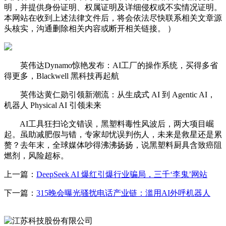
明，并提供身份证明、权属证明及详细侵权或不实情况证明。
本网站在收到上述法律文件后，将会依法尽快联系相关文章源
头核实，沟通删除相关内容或断开相关链接。 ）
英伟达Dynamo惊艳发布：AI工厂的操作系统，买得多省
得更多，Blackwell 黑科技再起航
英伟达黄仁勋引领新潮流：从生成式 AI 到 Agentic AI，
机器人 Physical AI 引领未来
AI工具狂扫论文错误，黑塑料毒性风波后，两大项目崛
起。虽助减肥假与错，专家却忧误判伤人，未来是救星还是累
赘？去年末，全球媒体吵得沸沸扬扬，说黑塑料厨具含致癌阻
燃剂，风险超标。
上一篇：
DeepSeek AI 爆红引爆行业骗局，三千‘李鬼’网站
下一篇：
315晚会曝光骚扰电话产业链：滥用AI外呼机器人