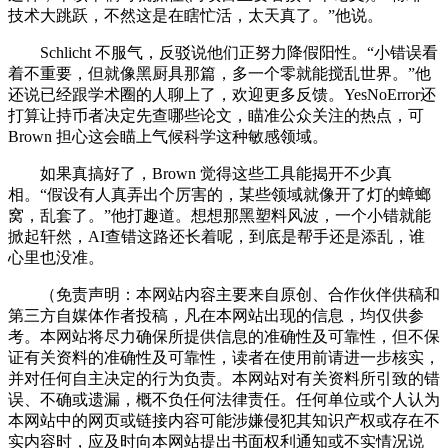
技术大跳跃，不然这是在瞎忙活，太天真了。”他说。
Schlicht 不服气，反驳说他们正努力降假阳性。“小错误看
着不重要，但就像黑厨具那篇，多一个零就能搅乱世界。”他
还说已经跟学术圈的人聊上了，欢迎更多反馈。YesNoError还
打算让持币者决定先查哪些论文，瞄准公众关注的热点，可
Brown 担心这会瞄上气候科学这种敏感领域。
如果真搞好了，Brown 觉得这些工具能揭开不少真
相。“假设有人真弄出个厉害的，某些领域就像开了灯的蟑螂
窝，乱套了。”他打趣道。想想那黑塑料风波，一个小错就能
掀起轩然，AI查错这路还长着呢，到底是帮手还是添乱，谁
心里也没准。
（免责声明：本网站内容主要来自原创、合作伙伴供稿和
第三方自媒体作者投稿，凡在本网站出现的信息，均仅供参
考。本网站将尽力确保所提供信息的准确性及可靠性，但不保
证有关资料的准确性及可靠性，读者在使用前请进一步核实，
并对任何自主决定的行为负责。本网站对有关资料所引致的错
误、不确或遗漏，概不负任何法律责任。任何单位或个人认为
本网站中的网页或链接内容可能涉嫌侵犯其知识产权或存在不
实内容时，应及时向本网站提出书面权利通知或不实情况说