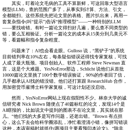
其实，盯着论文毛病的工具不算新鲜，可这回靠大型语言
模型(LLM)，查的范围广多了，从事实到计算、方法、引文，
全都能扫。这些系统先把论文里的表格、图片扒出来，再用一
套复杂指令(叫“提示”)告诉“推理模型”——一种特别的LLM
——要找啥错。有时一篇论文得扫好几遍，要么查不同类型的
错，要么互相验证。分析一篇论文的成本从15美分到几美元不
等，看篇幅和指令复杂程度。
问题来了：AI也会看走眼。Gulloso 说，“黑铲子”的系统
目前错判率在10%左右，每条疑似错误还得找专家复核，可找
人成了最大瓶颈。项目创始人、软件工程师 Steve Newman 直
言，这是个大难题。YesNoError那边，Schlicht 说他们从首批
10000篇论文里挑了100个数学错误验证，90%的作者回了信，
几乎都承认AI找的错没错。他们还打算跟 ResearchHub 合作，
用加密货币雇博士科学家复核，可这计划还没启动。
然而，YesNoError网站上现在假阳性不少。林奈大学的诚
信研究者 Nick Brown 随便点了40篇标红的论文，发现14个是
AI瞎报的，比如说文中提到的图表不在论文里，其实就在那
儿。“他们找的大多是写作问题，还老出错。”Brown 有点担
心，这么下去会给科学圈添乱，净忙着澄清小错，像拼写错误
这种，本该审稿时就抓住(两项目主要看预印本论文)。“除非