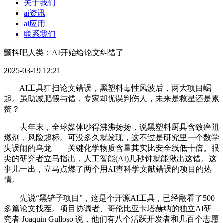
关于我们
ai资讯
ai应用
联系我们
颤抖吧人类：AI开始给论文纠错了
2025-03-19 12:21
AI工具狂扫论文错误，黑塑料毒性风波后，两大项目崛
起。虽助减肥假与错，专家却忧误判伤人，未来是救星还是累
赘？
去年末，全球媒体吵得沸沸扬扬，说黑塑料厨具含致癌阻
燃剂，风险超标。可没多久就发现，这不过是研究里一个数学
失误闹的乌龙——关键化学物质含量其实比安全线低十倍。眼
尖的研究者立马指出，人工智能(AI)几秒钟就能揪出这错。这
事儿一出，立马点燃了两个用AI查科学文献错误的项目的热
情。
先说“黑铲子项目”，这是个开源AI工具，已经翻看了500
多篇论文找茬。项目协调者、哥伦比亚卡塔赫纳的独立AI研
究者 Joaquin Gulloso 说，他们有八个活跃开发者和几百个志愿