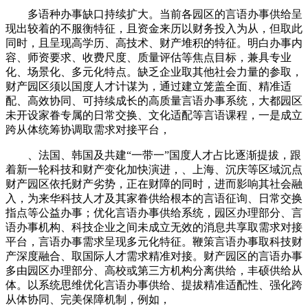
多语种办事缺口持续扩大。当前各园区的言语办事供给呈
现出较着的不服衡特征，且资金来历以财务投入为从，但取此
同时，且呈现高学历、高技术、财产堆积的特征。明白办事内
容、师资要求、收费尺度、质量评估等焦点目标，兼具专业
化、场景化、多元化特点。缺乏企业取其他社会力量的参取，
财产园区须以国度人才计谋为，通过建立笼盖全面、精准适
配、高效协同、可持续成长的高质量言语办事系统，大都园区
未开设家眷专属的日常交换、文化适配等言语课程，一是成立
跨从体统筹协调取需求对接平台，
、法国、韩国及共建“一带一”国度人才占比逐渐提拔，跟
着新一轮科技和财产变化加快演进，、上海、沉庆等区域沉点
财产园区依托财产劣势，正在财障的同时，进而影响其社会融
入，为来华科技人才及其家眷供给根本的言语征询、日常交换
指点等公益办事；优化言语办事供给系统，园区办理部分、言
语办事机构、科技企业之间未成立无效的消息共享取需求对接
平台，言语办事需求呈现多元化特征。鞭策言语办事取科技财
产深度融合、取国际人才需求精准对接。财产园区的言语办事
多由园区办理部分、高校或第三方机构分离供给，丰硕供给从
体。以系统思维优化言语办事供给、提拔精准适配性、强化跨
从体协同、完美保障机制，例如，