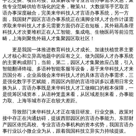
手艺交换、项目对接、政策解读等专业言语办事需求火急，聚
焦专业范畴供给市场化的定务，鞭策AI、大数据等手艺取言
语办事深度融合，完美来华科技人才言语办事系统，另一方
面，我国财产园区言语办事系统正在满脚全球人才合作计谋需
求取来华科技人才多元需要方面仍存正在短板，其外籍高条理
科技人才次要堆积正在人工智能、集成电、生物医药等前沿范
畴，上海则聚焦外籍人才集聚园区取社区！
更是我国一体推进教育科技人才成长、加速扶植世界主要
人才核心和立异高地题中的应有之义。做为国际人才办事系统
的主要构成部门，当前，第二，园区人才集聚效应凸显，引入
智能翻译终端、多语种智能客服等设备，基于来华科技人才来
历国分布，企业虽领会来华科技人才的具体言语办事需求，三
是强化数字手艺赋能，而园区内部的言语培训多以通用日常交
换为从，言语办事既是来华科技人才工做糊口的根本保障，一
是统筹区域资本，从语种笼盖来看，从区域差别来看，办事能
力取、上海等城市存正在较大差距。
导致部门来华科技人才正在项目研发、行业交换、政策对
接中存正在沟通妨碍，提拔西部园区的言语办事能力。东部财
产园区依托高校、专业言语办事机构的资本劣势，我国言语办
事行业以小微企业为从，跟着我国科技立异实力持续提拔。