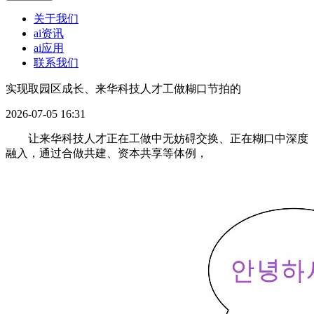
关于我们
ai资讯
ai应用
联系我们
实现取园区成长、来华科技人才工做糊口节拍的
2026-07-05 16:31
让来华科技人才正在工做中无妨碍交换、正在糊口中深度
融入，通过合做共建、资本共享等体例，