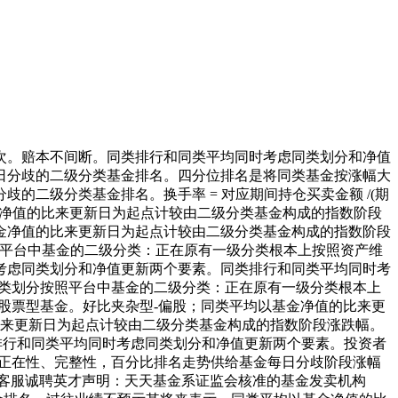
。赔本不间断。同类排行和同类平均同时考虑同类划分和净值
日分歧的二级分类基金排名。四分位排名是将同类基金按涨幅大
二级分类基金排名。换手率 = 对应期间持仓买卖金额 /(期
金净值的比来更新日为起点计较由二级分类基金构成的指数阶段
金净值的比来更新日为起点计较由二级分类基金构成的指数阶段
分按照平台中基金的二级分类：正在原有一级分类根本上按照资产维
考虑同类划分和净值更新两个要素。同类排行和同类平均同时考
同类划分按照平台中基金的二级分类：正在原有一级分类根本上
股票型基金。好比夹杂型-偏股；同类平均以基金净值的比来更
比来更新日为起点计较由二级分类基金构成的指数阶段涨跌幅。
率同类排行和同类平均同时考虑同类划分和净值更新两个要素。投资者
实正在性、完整性，百分比排名走势供给基金每日分歧阶段涨幅
客服诚聘英才声明：天天基金系证监会核准的基金发卖机构