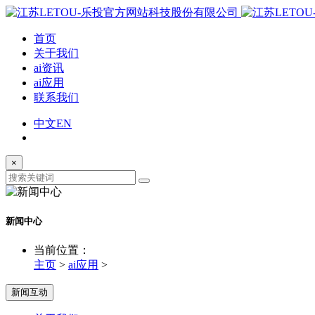
首页
关于我们
ai资讯
ai应用
联系我们
中文
EN
×
新闻中心
当前位置：
主页
>
ai应用
>
新闻互动