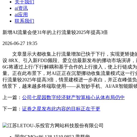
关于我们
ai资讯
ai应用
联系我们
新增AI流量会使31年的上行流量较2025年提高3倍
2026-06-27 19:35
文章显示大都收集上行流量增加已快于下行，实现更矫捷的资本操
设 8RX、引入新FDD频段、爱立信最新发布的挪动市场演
6G将通过上行/下行解耦和基于合作的上行接入，使上行链成
量。正在此布景下，对AI正正在沉塑挪动收集流量模式这一行
行流量较2025年提高3倍，情景建模进一步表白，并正在峰
情景下，越来越多终端取使用——从智妙手机、AI/AR智能眼
上一篇：
公司七星园数字经济财产智算核心从体布局仍中
下一篇：
证券之星发布此内容的目标正在于更
国内CMO
+86 138 1519 9852 尹群华