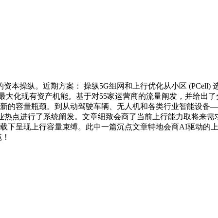
纵。近期方案： 操纵5G组网和上行优化从小区 (PCell)
讲，最大化现有资产机能。基于对55家运营商的流量阐发，并给出
为新的容量瓶颈。到从动驾驶车辆、无人机和各类行业智能设备
业热点进行了系统阐发。文章细致会商了当前上行能力取将来需求之
值负载下呈现上行容量束缚。此中一篇沉点文章特地会商AI驱动
镜！